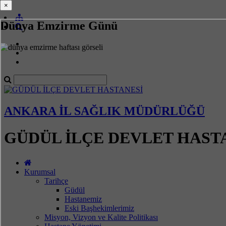
×
×
Dünya Emzirme Günü
ANKARA İL SAĞLIK MÜDÜRLÜĞÜ
GÜDÜL İLÇE DEVLET HAST
Kurumsal
Tarihçe
Güdül
Hastanemiz
Eski Başhekimlerimiz
Misyon, Vizyon ve Kalite Politikası