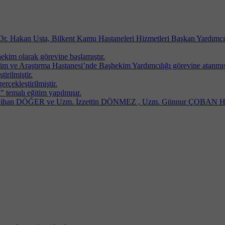
r. Hakan Usta, Bilkent Kamu Hastaneleri Hizmetleri Başkan Yardımcıl
 olarak görevine başlamıştır.
ve Araştırma Hastanesi’nde Başhekim Yardımcılığı görevine atanmış ol
irilmiştir.
rçekleştirilmiştir.
temalı eğitim yapılmışır.
. Cihan DÖĞER ve Uzm. İzzettin DÖNMEZ , Uzm. Günnur ÇOBAN Hast