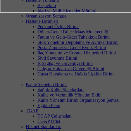
Hastane Yönetimi
Başhekim
İdari ve Mali Hizmetler Müdürü
Organizasyon Şeması
Hastane Birimleri
Personel Özlük Birimi
Döner-Genel Bütçe Maaş Mutemetliği
Fatura ve Gelir-Gider Tahakkuk Birimi
Stok Yönetimi-Depolama ve Ayniyat Birimi
Posta Zimmet ve Genel Evrak Birimi
İlaç Yönetimi ve Eczane Hizmetleri Birimi
Sivil Savunma Birimi
İş Sağlığı ve Güvenliği Birimi
Çalışan Hakları ve Güvenliği Birimi
Hasta Karşılama ve Halkla İlişkiler Birimi
Kalite Yönetim Birimi
Sağlık Kalite Standartları
Kalite ve Verimlilik Yönetim Ekibi
Kalite Yönetim Birimi Organizasyon Şeması
Eğitim Planı
TGAP
TGAP Çalışmaları
TGAP Ofisi
Hizmet Standartları