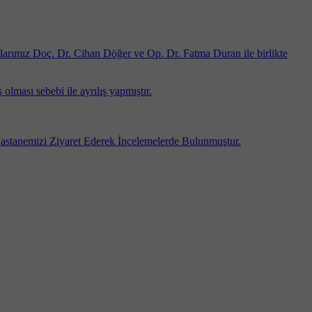
arımız Doç. Dr. Cihan Döğer ve Op. Dr. Fatma Duran ile birlikte
ması sebebi ile ayrılış yapmıştır.
anemizi Ziyaret Ederek İncelemelerde Bulunmuştur.