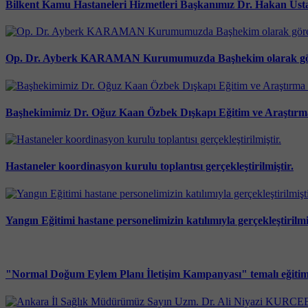
Bilkent Kamu Hastaneleri Hizmetleri Başkanımız Dr. Hakan Usta,
Op. Dr. Ayberk KARAMAN Kurumumuzda Başhekim olarak göre
Başhekimimiz Dr. Oğuz Kaan Özbek Dışkapı Eğitim ve Araştırma 
Hastaneler koordinasyon kurulu toplantısı gerçekleştirilmiştir.
Yangın Eğitimi hastane personelimizin katılımıyla gerçekleştirilmiş
"Normal Doğum Eylem Planı İletişim Kampanyası" temalı eğitim 