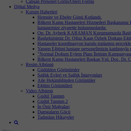
Çalışan Personel Görüş/Öneri Formu
Dijital Medya
Kurum Haberleri
Hemşire ve Ebeler Günü Kutlandı.
Bilkent Kamu Hastaneleri Hizmetleri Başkanımız D
hastanemize ziyarette bulunmuşlardır.
Op. Dr. Ayberk KARAMAN Kurumumuzda Başhekim
Başhekimimiz Dr. Oğuz Kaan Özbek Dışkapı Eğitim 
Hastaneler koordinasyon kurulu toplantısı gerçekleşt
Yangın Eğitimi hastane personelimizin katılımıyla ge
"Normal Doğum Eylem Planı İletişim Kampanyası" 
Bilkent Kamu Hastaneleri Başkan Yrd. Doç. Dr
Resim Albümü
Güdülden Görünümler
Sağlık Evleri ve Sağlık İstasyonları
Aile Hekimliğinden Görüntüler
Eğitim Görüntüleri
Video Albümü
Güdül Tanıtım
Güdül Tanıtım 2
İn Önü Mağraları
Damgaların Göçü
Tadından Hikayeler