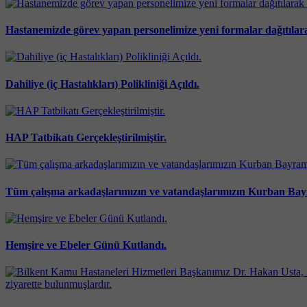
Hastanemizde görev yapan personelimize yeni formalar dağıtılara
Dahiliye (iç Hastalıkları) Polikliniği Açıldı.
HAP Tatbikatı Gerçekleştirilmiştir.
Tüm çalışma arkadaşlarımızın ve vatandaşlarımızın Kurban Ba
Hemşire ve Ebeler Günü Kutlandı.