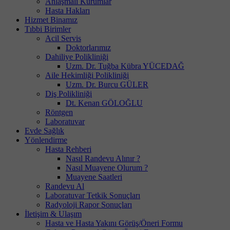
Anlaşmalı Kurumlar
Hasta Hakları
Hizmet Binamız
Tıbbi Birimler
Acil Servis
Doktorlarımız
Dahiliye Polikliniği
Uzm. Dr. Tuğba Kübra YÜCEDAĞ
Aile Hekimliği Polikliniği
Uzm. Dr. Burcu GÜLER
Diş Polikliniği
Dt. Kenan GÖLOĞLU
Röntgen
Laboratuvar
Evde Sağlık
Yönlendirme
Hasta Rehberi
Nasıl Randevu Alınır ?
Nasıl Muayene Olurum ?
Muayene Saatleri
Randevu Al
Laboratuvar Tetkik Sonuçları
Radyoloji Rapor Sonuçları
İletişim & Ulaşım
Hasta ve Hasta Yakını Görüş/Öneri Formu