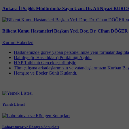
Ankara İl Sağlık Müdürümüz Sayın Uzm. Dr. Ali Niyazi KURCEB
Bilkent Kamu Hastaneleri Başkan Yrd. Doç. Dr. Cihan DÖĞER
Kurum Haberleri
Hastanemizde görev yapan personelimize yeni formalar dağıtıla
Dahiliye (iç Hastalıkları) Polikliniği Açıldı.
HAP Tatbikatı Gerçekleştirilmiştir.
Tüm çalışma arkadaşlarımızın ve vatandaşlarımızın Kurban Ba
Hemşire ve Ebeler Günü Kutlandı.
Yemek Listesi
Laboratuvar ve Röntgen Sonuçları