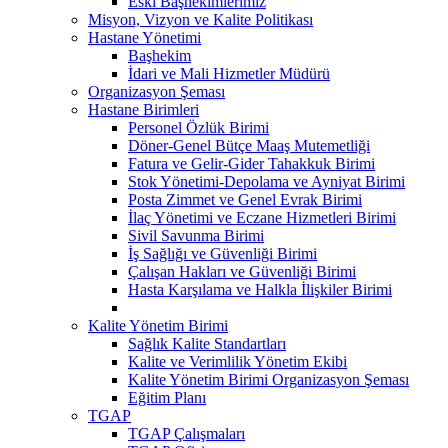
Eski Başhekimlerimiz
Misyon, Vizyon ve Kalite Politikası
Hastane Yönetimi
Başhekim
İdari ve Mali Hizmetler Müdürü
Organizasyon Şeması
Hastane Birimleri
Personel Özlük Birimi
Döner-Genel Bütçe Maaş Mutemetliği
Fatura ve Gelir-Gider Tahakkuk Birimi
Stok Yönetimi-Depolama ve Ayniyat Birimi
Posta Zimmet ve Genel Evrak Birimi
İlaç Yönetimi ve Eczane Hizmetleri Birimi
Sivil Savunma Birimi
İş Sağlığı ve Güvenliği Birimi
Çalışan Hakları ve Güvenliği Birimi
Hasta Karşılama ve Halkla İlişkiler Birimi
Kalite Yönetim Birimi
Sağlık Kalite Standartları
Kalite ve Verimlilik Yönetim Ekibi
Kalite Yönetim Birimi Organizasyon Şeması
Eğitim Planı
TGAP
TGAP Çalışmaları