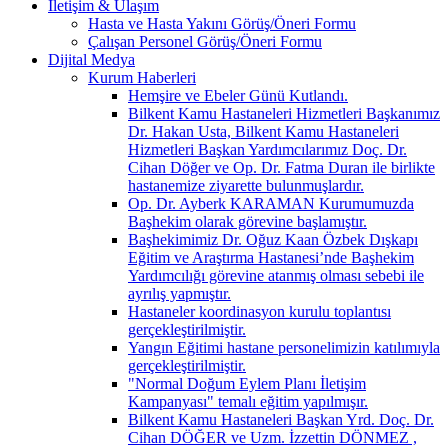
İletişim & Ulaşım
Hasta ve Hasta Yakını Görüş/Öneri Formu
Çalışan Personel Görüş/Öneri Formu
Dijital Medya
Kurum Haberleri
Hemşire ve Ebeler Günü Kutlandı.
Bilkent Kamu Hastaneleri Hizmetleri Başkanımız
Dr. Hakan Usta, Bilkent Kamu Hastaneleri
Hizmetleri Başkan Yardımcılarımız Doç. Dr.
Cihan Döğer ve Op. Dr. Fatma Duran ile birlikte
hastanemize ziyarette bulunmuşlardır.
Op. Dr. Ayberk KARAMAN Kurumumuzda
Başhekim olarak görevine başlamıştır.
Başhekimimiz Dr. Oğuz Kaan Özbek Dışkapı
Eğitim ve Araştırma Hastanesi’nde Başhekim
Yardımcılığı görevine atanmış olması sebebi ile
ayrılış yapmıştır.
Hastaneler koordinasyon kurulu toplantısı
gerçekleştirilmiştir.
Yangın Eğitimi hastane personelimizin katılımıyla
gerçekleştirilmiştir.
"Normal Doğum Eylem Planı İletişim
Kampanyası" temalı eğitim yapılmışır.
Bilkent Kamu Hastaneleri Başkan Yrd. Doç. Dr.
Cihan DÖĞER ve Uzm. İzzettin DÖNMEZ ,