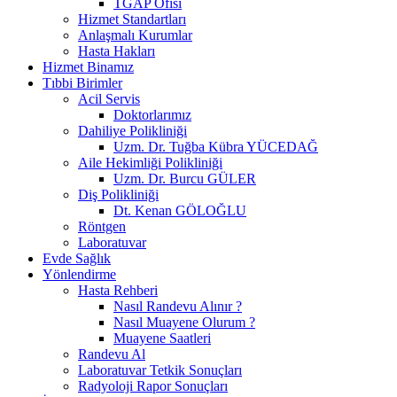
TGAP Ofisi
Hizmet Standartları
Anlaşmalı Kurumlar
Hasta Hakları
Hizmet Binamız
Tıbbi Birimler
Acil Servis
Doktorlarımız
Dahiliye Polikliniği
Uzm. Dr. Tuğba Kübra YÜCEDAĞ
Aile Hekimliği Polikliniği
Uzm. Dr. Burcu GÜLER
Diş Polikliniği
Dt. Kenan GÖLOĞLU
Röntgen
Laboratuvar
Evde Sağlık
Yönlendirme
Hasta Rehberi
Nasıl Randevu Alınır ?
Nasıl Muayene Olurum ?
Muayene Saatleri
Randevu Al
Laboratuvar Tetkik Sonuçları
Radyoloji Rapor Sonuçları