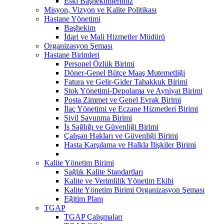
Eski Başhekimlerimiz
Misyon, Vizyon ve Kalite Politikası
Hastane Yönetimi
Başhekim
İdari ve Mali Hizmetler Müdürü
Organizasyon Şeması
Hastane Birimleri
Personel Özlük Birimi
Döner-Genel Bütçe Maaş Mutemetliği
Fatura ve Gelir-Gider Tahakkuk Birimi
Stok Yönetimi-Depolama ve Ayniyat Birimi
Posta Zimmet ve Genel Evrak Birimi
İlaç Yönetimi ve Eczane Hizmetleri Birimi
Sivil Savunma Birimi
İş Sağlığı ve Güvenliği Birimi
Çalışan Hakları ve Güvenliği Birimi
Hasta Karşılama ve Halkla İlişkiler Birimi
Kalite Yönetim Birimi
Sağlık Kalite Standartları
Kalite ve Verimlilik Yönetim Ekibi
Kalite Yönetim Birimi Organizasyon Şeması
Eğitim Planı
TGAP
TGAP Çalışmaları