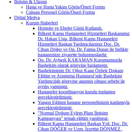
İletişim & Ulaşım
Hasta ve Hasta Yakını Görüş/Öneri Formu
Çalışan Personel Görüş/Öneri Formu
Dijital Medya
Kurum Haberleri
Hemşire ve Ebeler Günü Kutlandı.
Bilkent Kamu Hastaneleri Hizmetleri Başkanımız
Dr. Hakan Usta, Bilkent Kamu Hastaneleri
Hizmetleri Başkan Yardımcılarımız Doç. Dr.
Cihan Döğer ve Op. Dr. Fatma Duran ile birlikte
hastanemize ziyarette bulunmuşlardır.
Op. Dr. Ayberk KARAMAN Kurumumuzda
Başhekim olarak görevine başlamıştır.
Başhekimimiz Dr. Oğuz Kaan Özbek Dışkapı
Eğitim ve Araştırma Hastanesi’nde Başhekim
Yardımcılığı görevine atanmış olması sebebi ile
ayrılış yapmıştır.
Hastaneler koordinasyon kurulu toplantısı
gerçekleştirilmiştir.
Yangın Eğitimi hastane personelimizin katılımıyla
gerçekleştirilmiştir.
"Normal Doğum Eylem Planı İletişim
Kampanyası" temalı eğitim yapılmışır.
Bilkent Kamu Hastaneleri Başkan Yrd. Doç. Dr.
Cihan DÖĞER ve Uzm. İzzettin DÖNMEZ ,