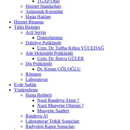
TGAP Ofisi
Hizmet Standartları
Anlaşmalı Kurumlar
Hasta Hakları
Hizmet Binamız
Tıbbi Birimler
Acil Servis
Doktorlarımız
Dahiliye Polikliniği
Uzm. Dr. Tuğba Kübra YÜCEDAĞ
Aile Hekimliği Polikliniği
Uzm. Dr. Burcu GÜLER
Diş Polikliniği
Dt. Kenan GÖLOĞLU
Röntgen
Laboratuvar
Evde Sağlık
Yönlendirme
Hasta Rehberi
Nasıl Randevu Alınır ?
Nasıl Muayene Olurum ?
Muayene Saatleri
Randevu Al
Laboratuvar Tetkik Sonuçları
Radyoloji Rapor Sonuçları