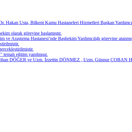
r. Hakan Usta, Bilkent Kamu Hastaneleri Hizmetleri Başkan Yardımcıl
 olarak görevine başlamıştır.
ve Araştırma Hastanesi’nde Başhekim Yardımcılığı görevine atanmış ol
irilmiştir.
rçekleştirilmiştir.
temalı eğitim yapılmışır.
. Cihan DÖĞER ve Uzm. İzzettin DÖNMEZ , Uzm. Günnur ÇOBAN Hast