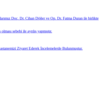
arımız Doç. Dr. Cihan Döğer ve Op. Dr. Fatma Duran ile birlikte
ması sebebi ile ayrılış yapmıştır.
anemizi Ziyaret Ederek İncelemelerde Bulunmuştur.