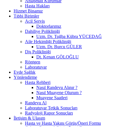
Anlaşmalı Kurumlar
Hasta Hakları
Hizmet Binamız
Tıbbi Birimler
Acil Servis
Doktorlarımız
Dahiliye Polikliniği
Uzm. Dr. Tuğba Kübra YÜCEDAĞ
Aile Hekimliği Polikliniği
Uzm. Dr. Burcu GÜLER
Diş Polikliniği
Dt. Kenan GÖLOĞLU
Röntgen
Laboratuvar
Evde Sağlık
Yönlendirme
Hasta Rehberi
Nasıl Randevu Alınır ?
Nasıl Muayene Olurum ?
Muayene Saatleri
Randevu Al
Laboratuvar Tetkik Sonuçları
Radyoloji Rapor Sonuçları
İletişim & Ulaşım
Hasta ve Hasta Yakını Görüş/Öneri Formu