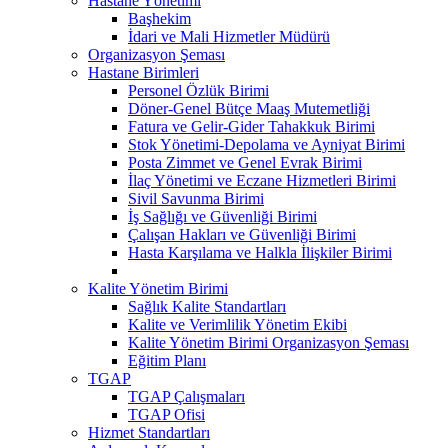
Hastane Yönetimi
Başhekim
İdari ve Mali Hizmetler Müdürü
Organizasyon Şeması
Hastane Birimleri
Personel Özlük Birimi
Döner-Genel Bütçe Maaş Mutemetliği
Fatura ve Gelir-Gider Tahakkuk Birimi
Stok Yönetimi-Depolama ve Ayniyat Birimi
Posta Zimmet ve Genel Evrak Birimi
İlaç Yönetimi ve Eczane Hizmetleri Birimi
Sivil Savunma Birimi
İş Sağlığı ve Güvenliği Birimi
Çalışan Hakları ve Güvenliği Birimi
Hasta Karşılama ve Halkla İlişkiler Birimi
Kalite Yönetim Birimi
Sağlık Kalite Standartları
Kalite ve Verimlilik Yönetim Ekibi
Kalite Yönetim Birimi Organizasyon Şeması
Eğitim Planı
TGAP
TGAP Çalışmaları
TGAP Ofisi
Hizmet Standartları