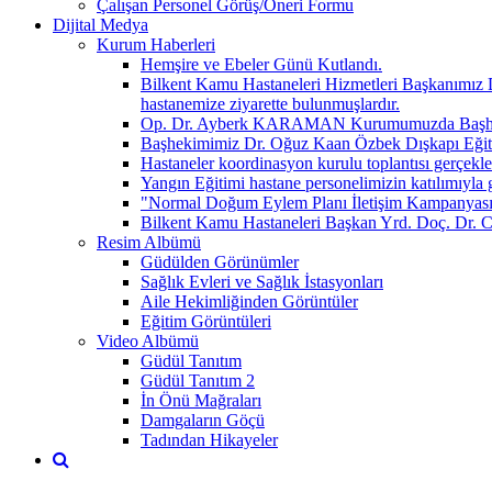
Çalışan Personel Görüş/Öneri Formu
Dijital Medya
Kurum Haberleri
Hemşire ve Ebeler Günü Kutlandı.
Bilkent Kamu Hastaneleri Hizmetleri Başkanımız D
hastanemize ziyarette bulunmuşlardır.
Op. Dr. Ayberk KARAMAN Kurumumuzda Başhekim
Başhekimimiz Dr. Oğuz Kaan Özbek Dışkapı Eğitim 
Hastaneler koordinasyon kurulu toplantısı gerçekleşt
Yangın Eğitimi hastane personelimizin katılımıyla ge
"Normal Doğum Eylem Planı İletişim Kampanyası" 
Bilkent Kamu Hastaneleri Başkan Yrd. Doç. Dr
Resim Albümü
Güdülden Görünümler
Sağlık Evleri ve Sağlık İstasyonları
Aile Hekimliğinden Görüntüler
Eğitim Görüntüleri
Video Albümü
Güdül Tanıtım
Güdül Tanıtım 2
İn Önü Mağraları
Damgaların Göçü
Tadından Hikayeler