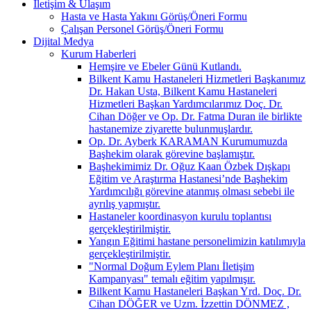
İletişim & Ulaşım
Hasta ve Hasta Yakını Görüş/Öneri Formu
Çalışan Personel Görüş/Öneri Formu
Dijital Medya
Kurum Haberleri
Hemşire ve Ebeler Günü Kutlandı.
Bilkent Kamu Hastaneleri Hizmetleri Başkanımız
Dr. Hakan Usta, Bilkent Kamu Hastaneleri
Hizmetleri Başkan Yardımcılarımız Doç. Dr.
Cihan Döğer ve Op. Dr. Fatma Duran ile birlikte
hastanemize ziyarette bulunmuşlardır.
Op. Dr. Ayberk KARAMAN Kurumumuzda
Başhekim olarak görevine başlamıştır.
Başhekimimiz Dr. Oğuz Kaan Özbek Dışkapı
Eğitim ve Araştırma Hastanesi’nde Başhekim
Yardımcılığı görevine atanmış olması sebebi ile
ayrılış yapmıştır.
Hastaneler koordinasyon kurulu toplantısı
gerçekleştirilmiştir.
Yangın Eğitimi hastane personelimizin katılımıyla
gerçekleştirilmiştir.
"Normal Doğum Eylem Planı İletişim
Kampanyası" temalı eğitim yapılmışır.
Bilkent Kamu Hastaneleri Başkan Yrd. Doç. Dr.
Cihan DÖĞER ve Uzm. İzzettin DÖNMEZ ,