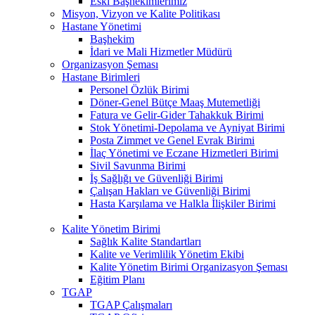
Eski Başhekimlerimiz
Misyon, Vizyon ve Kalite Politikası
Hastane Yönetimi
Başhekim
İdari ve Mali Hizmetler Müdürü
Organizasyon Şeması
Hastane Birimleri
Personel Özlük Birimi
Döner-Genel Bütçe Maaş Mutemetliği
Fatura ve Gelir-Gider Tahakkuk Birimi
Stok Yönetimi-Depolama ve Ayniyat Birimi
Posta Zimmet ve Genel Evrak Birimi
İlaç Yönetimi ve Eczane Hizmetleri Birimi
Sivil Savunma Birimi
İş Sağlığı ve Güvenliği Birimi
Çalışan Hakları ve Güvenliği Birimi
Hasta Karşılama ve Halkla İlişkiler Birimi
Kalite Yönetim Birimi
Sağlık Kalite Standartları
Kalite ve Verimlilik Yönetim Ekibi
Kalite Yönetim Birimi Organizasyon Şeması
Eğitim Planı
TGAP
TGAP Çalışmaları