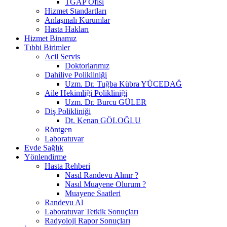
TGAP Ofisi
Hizmet Standartları
Anlaşmalı Kurumlar
Hasta Hakları
Hizmet Binamız
Tıbbi Birimler
Acil Servis
Doktorlarımız
Dahiliye Polikliniği
Uzm. Dr. Tuğba Kübra YÜCEDAĞ
Aile Hekimliği Polikliniği
Uzm. Dr. Burcu GÜLER
Diş Polikliniği
Dt. Kenan GÖLOĞLU
Röntgen
Laboratuvar
Evde Sağlık
Yönlendirme
Hasta Rehberi
Nasıl Randevu Alınır ?
Nasıl Muayene Olurum ?
Muayene Saatleri
Randevu Al
Laboratuvar Tetkik Sonuçları
Radyoloji Rapor Sonuçları