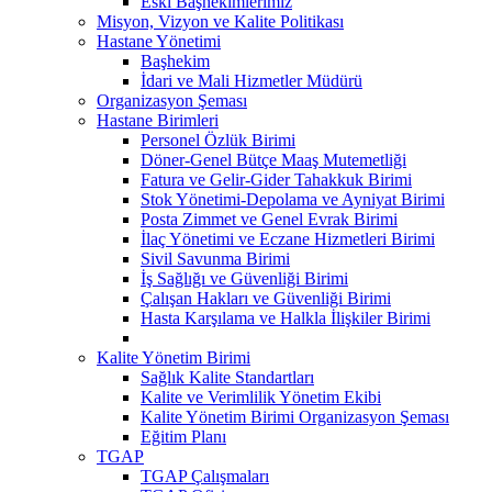
Eski Başhekimlerimiz
Misyon, Vizyon ve Kalite Politikası
Hastane Yönetimi
Başhekim
İdari ve Mali Hizmetler Müdürü
Organizasyon Şeması
Hastane Birimleri
Personel Özlük Birimi
Döner-Genel Bütçe Maaş Mutemetliği
Fatura ve Gelir-Gider Tahakkuk Birimi
Stok Yönetimi-Depolama ve Ayniyat Birimi
Posta Zimmet ve Genel Evrak Birimi
İlaç Yönetimi ve Eczane Hizmetleri Birimi
Sivil Savunma Birimi
İş Sağlığı ve Güvenliği Birimi
Çalışan Hakları ve Güvenliği Birimi
Hasta Karşılama ve Halkla İlişkiler Birimi
Kalite Yönetim Birimi
Sağlık Kalite Standartları
Kalite ve Verimlilik Yönetim Ekibi
Kalite Yönetim Birimi Organizasyon Şeması
Eğitim Planı
TGAP
TGAP Çalışmaları