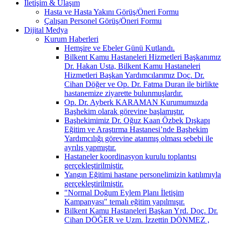
İletişim & Ulaşım
Hasta ve Hasta Yakını Görüş/Öneri Formu
Çalışan Personel Görüş/Öneri Formu
Dijital Medya
Kurum Haberleri
Hemşire ve Ebeler Günü Kutlandı.
Bilkent Kamu Hastaneleri Hizmetleri Başkanımız
Dr. Hakan Usta, Bilkent Kamu Hastaneleri
Hizmetleri Başkan Yardımcılarımız Doç. Dr.
Cihan Döğer ve Op. Dr. Fatma Duran ile birlikte
hastanemize ziyarette bulunmuşlardır.
Op. Dr. Ayberk KARAMAN Kurumumuzda
Başhekim olarak görevine başlamıştır.
Başhekimimiz Dr. Oğuz Kaan Özbek Dışkapı
Eğitim ve Araştırma Hastanesi’nde Başhekim
Yardımcılığı görevine atanmış olması sebebi ile
ayrılış yapmıştır.
Hastaneler koordinasyon kurulu toplantısı
gerçekleştirilmiştir.
Yangın Eğitimi hastane personelimizin katılımıyla
gerçekleştirilmiştir.
"Normal Doğum Eylem Planı İletişim
Kampanyası" temalı eğitim yapılmışır.
Bilkent Kamu Hastaneleri Başkan Yrd. Doç. Dr.
Cihan DÖĞER ve Uzm. İzzettin DÖNMEZ ,