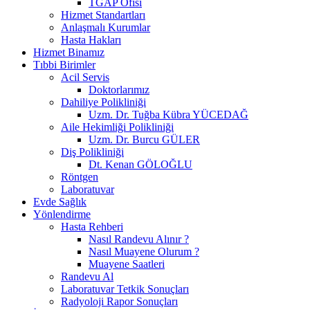
TGAP Ofisi
Hizmet Standartları
Anlaşmalı Kurumlar
Hasta Hakları
Hizmet Binamız
Tıbbi Birimler
Acil Servis
Doktorlarımız
Dahiliye Polikliniği
Uzm. Dr. Tuğba Kübra YÜCEDAĞ
Aile Hekimliği Polikliniği
Uzm. Dr. Burcu GÜLER
Diş Polikliniği
Dt. Kenan GÖLOĞLU
Röntgen
Laboratuvar
Evde Sağlık
Yönlendirme
Hasta Rehberi
Nasıl Randevu Alınır ?
Nasıl Muayene Olurum ?
Muayene Saatleri
Randevu Al
Laboratuvar Tetkik Sonuçları
Radyoloji Rapor Sonuçları